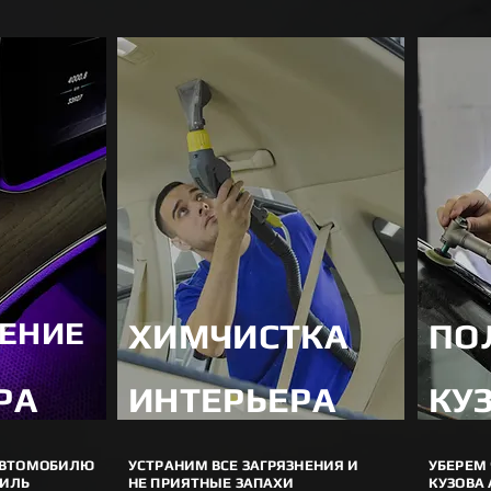
ЕНИЕ
ХИМЧИСТКА
ПО
РА
ИНТЕРЬЕРА
КУ
АВТОМОБИЛЮ
УСТРАНИМ ВСЕ ЗАГРЯЗНЕНИЯ И
УБЕРЕМ 
ТИЛЬ
НЕ ПРИЯТНЫЕ ЗАПАХИ
КУЗОВА