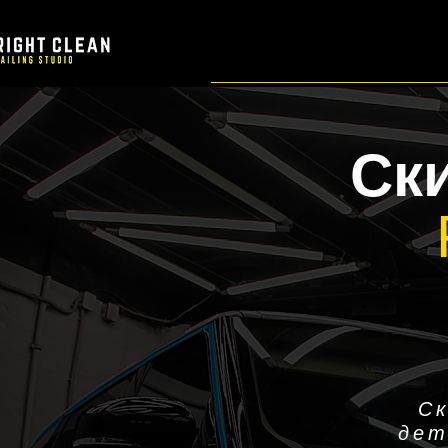
Ск
Ск
дет