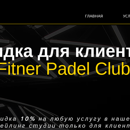
ГЛАВНАЯ
УС
идка для клиен
Fitner Padel Clu
идка 10% на любую услугу в наш
ейлинг студии только для клиен