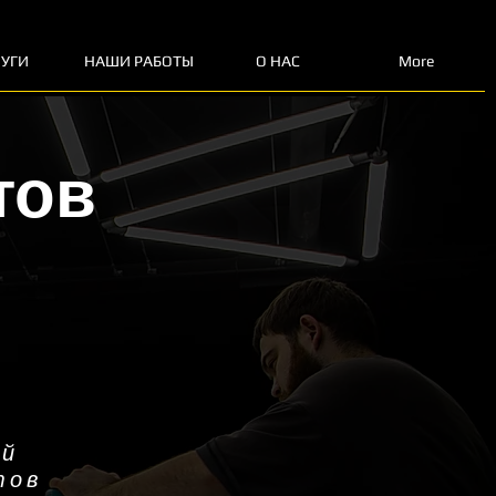
ЛУГИ
НАШИ РАБОТЫ
О НАС
More
тов
b
ей
тов