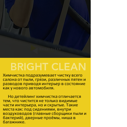
BRIGHT CLEAN
Химчистка подразумевает чистку всего
салона от пыли, грязи, различных пятен и
разводов приводя интерьер в состояние
как у нового автомобиля.
Но детейлинг химчистка отличается
тем, что чистится не только видимые
части интерьера, но и скрытые. Такие
места как: под сидениями, внутри
воздуховодов (главные сборщики пыли и
бактерий), дверные проёмы, ниша в
багажнике.